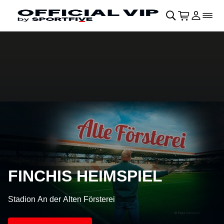
Navigation überspringen
􀄫
􀊫
Warenkor
􀍩
Login
􀉩
􀌇
FINCHIS HEIMSPIEL
Stadion An der Alten Försterei