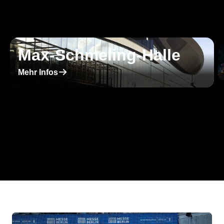
Max-Schmeling-Halle
􀄫
Mehr Infos