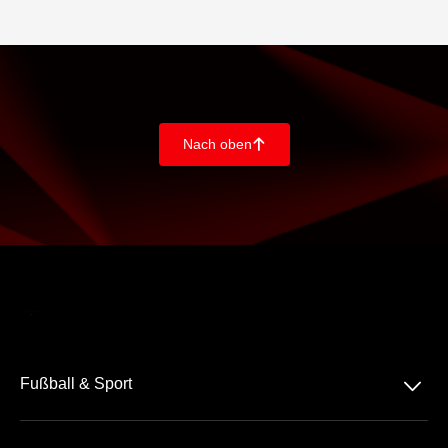
Nach oben
􀄨
􀆈
Fußball & Sport
Bundesliga