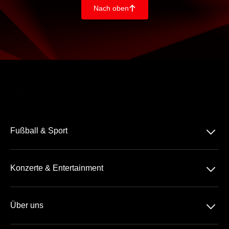
Nach oben
􀄨
􀆈
Fußball & Sport
Bundesliga
􀆈
Konzerte & Entertainment
2. Bundesliga
Comedy
3. Liga
􀆈
Über uns
Pop
Tennis