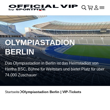
Navigation überspringen
􀄫
􀊫
Warenkor
􀍩
Login
􀉩
􀌇
OLYMPIASTADION
BERLIN
Das Olympiastadion in Berlin ist das Heimstadion von
Hertha BSC, Bühne für Weltstars und bietet Platz für über
74.000 Zuschauer
Startseite
􀆊
Olympiastadion Berlin | VIP-Tickets