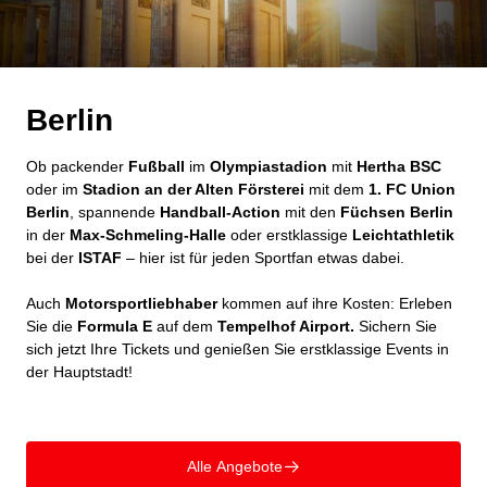
Berlin
Ob packender
Fußball
im
Olympiastadion
mit
Hertha BSC
oder im
Stadion an der Alten Försterei
mit dem
1. FC Union
Berlin
, spannende
Handball-Action
mit den
Füchsen Berlin
in der
Max-Schmeling-Halle
oder erstklassige
Leichtathletik
bei der
ISTAF
– hier ist für jeden Sportfan etwas dabei.
Auch
Motorsportliebhaber
kommen auf ihre Kosten: Erleben
Sie die
Formula E
auf dem
Tempelhof Airport.
Sichern Sie
sich jetzt Ihre Tickets und genießen Sie erstklassige Events in
der Hauptstadt!
Alle Angebote
􀄫