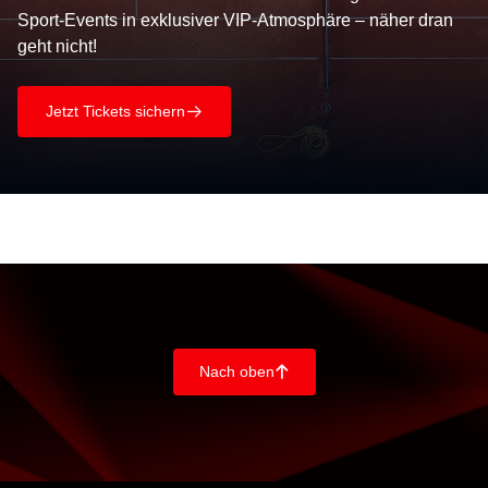
Sport-Events in exklusiver VIP-Atmosphäre – näher dran
geht nicht!
Jetzt Tickets sichern
􀄫
Nach oben
􀄨