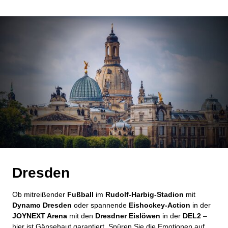
Dresden
Ob mitreißender
Fußball
im
Rudolf-Harbig-Stadion
mit
Dynamo Dresden
oder spannende
Eishockey-Action
in der
JOYNEXT Arena
mit den
Dresdner Eislöwen
in der
DEL2
–
hier ist Gänsehaut garantiert. Spüren Sie die Emotionen auf