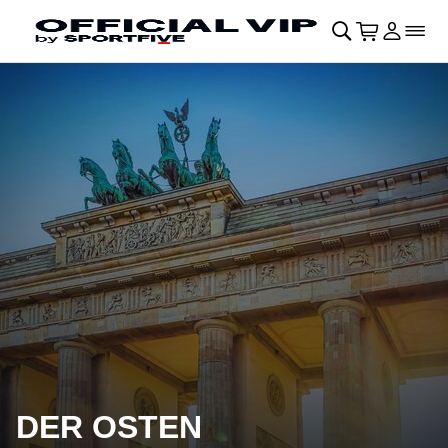
Navigation überspringen
􀄫
􀊫
Warenkor
􀍩
Login
􀉩
􀌇
DER OSTEN