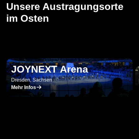
Unsere Aus­tragungsorte
im Osten
JOYNEXT Arena
Dresden, Sachsen
􀄫
Mehr Infos