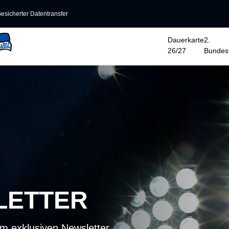
esicherter Datentransfer
Dauerkarte
2.
26/27
Bundesl
LETTER
em exklusiven Newsletter