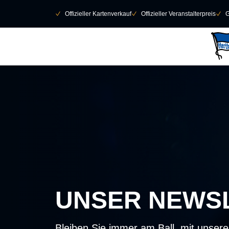
Navigation überspringen
􀄫
􀆅
Offizieller Kartenverkauf
􀆅
Offizieller Veranstalterpreis
􀆅
G
UNSER NEWS
Bleiben Sie immer am Ball, mit unser