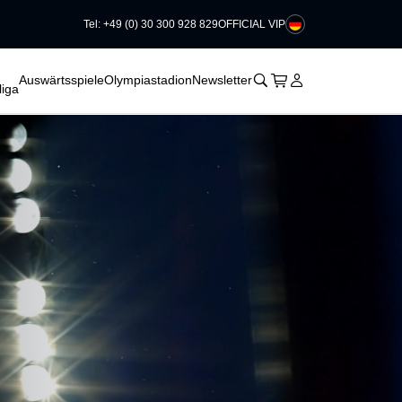
Tel: +49 (0) 30 300 928 829
OFFICIAL VIP
􀆈
􀊫
Warenkorb
􀍩
Login
􀉩
Auswärtsspiele
Olympiastadion
Newsletter
iga