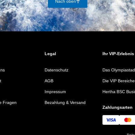
Nach oben
􀄨
Legal
Ihr VIP-Erlebnis
Uns
Datenschutz
Das Olympiastad
t
AGB
Die VIP Bereiche
Impressum
Hertha BSC Busi
e Fragen
Bezahlung & Versand
Zahlungsarten