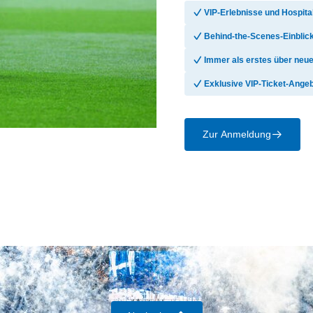
􀆅
VIP-Erlebnisse und Hospita
􀆅
Behind-the-Scenes-Einblick
􀆅
Immer als erstes über neue
􀆅
Exklusive VIP-Ticket-Ange
Zur Anmeldung
􀄫