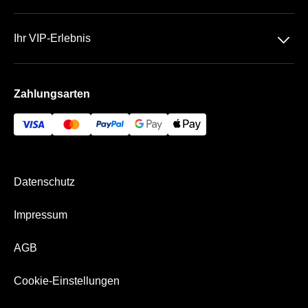
Kontakt
Datenschutz
Team
􀆈
Ihr VIP-Erlebnis
AGB
Häufige Fragen
Das Olympiastadion
Impressum
Zahlungsarten
Die VIP Bereiche
Bezahlung & Versand
Hertha BSC Business App
Datenschutz
Impressum
AGB
Cookie-Einstellungen