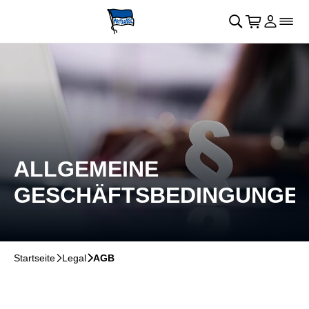
Navigation überspringen
􀄫
􀊫
Warenkor
􀍩
Login
􀉩
􀌇
ALLGEMEINE
GESCHÄFTSBEDINGUNGE
Startseite
􀆊
Legal
􀆊
AGB