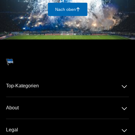
Nach oben
􀄨
􀆈
Top-Kategorien
Dauerkarte
􀆈
About
2. Bundesliga
Über Uns
DFB-Pokal
􀆈
Legal