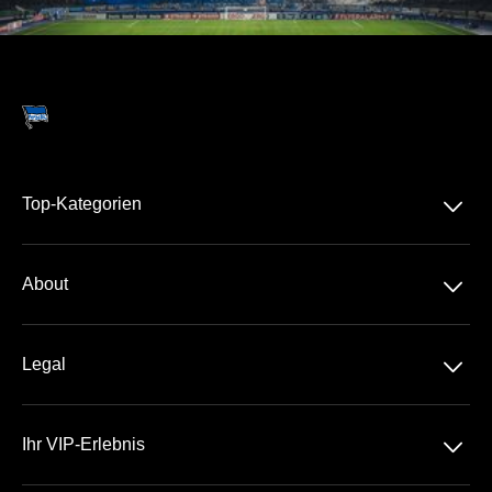
􀆈
Top-Kategorien
Dauerkarte
􀆈
About
2. Bundesliga
Über Uns
DFB-Pokal
􀆈
Legal
Kontakt
Datenschutz
Team
􀆈
Ihr VIP-Erlebnis
AGB
Häufige Fragen