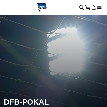
Navigation überspringen
􀄫
􀊫
Warenkor
􀍩
Login
􀉩
􀌇
DFB-POKAL