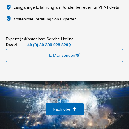
Langjährige Erfahrung als Kundenbetreuer für VIP-Tickets
Kostenlose Beratung von Experten
Experte(n)
Kostenlose Service Hotline
David
+49 (0) 30 300 928 829
􀆊
E-Mail senden
􀈠
Nach oben
􀄨