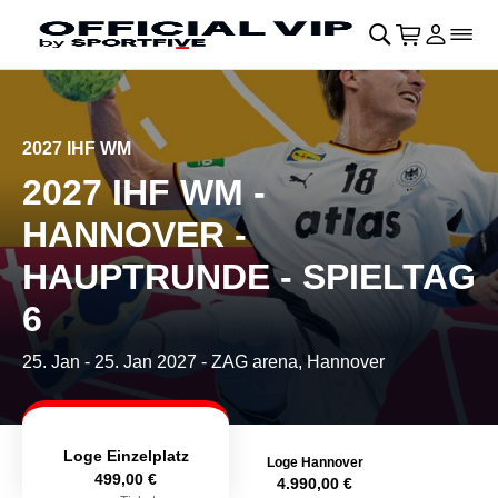
Navigation überspringen
􀄫
􀊫
Warenkor
􀍩
Login
􀉩
􀌇
2027 IHF WM
2027 IHF WM -
HANNOVER -
HAUPTRUNDE - SPIELTAG
6
25. Jan
-
25. Jan 2027
- ZAG arena, Hannover
Loge Einzelplatz
Loge Hannover
499,00 €
4.990,00 €