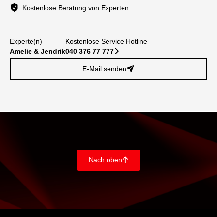
Kostenlose Beratung von Experten
Experte(n)
Kostenlose Service Hotline
Amelie & Jendrik
040 376 77 777
􀆊
E-Mail senden
􀈠
Nach oben
􀄨