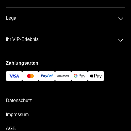
1. Bundesliga
Über Uns
DFB-Pokal
􀆈
Legal
Kontakt
Datenschutz
Team
􀆈
Ihr VIP-Erlebnis
AGB
Häufige Fragen
Das Volksparkstadion
Impressum
Zahlungsarten
Die VIP Bereiche
Bezahlung & Versand
HSV Business Match
Datenschutz
Impressum
AGB