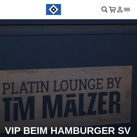
Navigation überspringen
􀄫
􀊫
Warenkor
􀍩
Login
􀉩
􀌇
VIP BEIM HAMBURGER SV