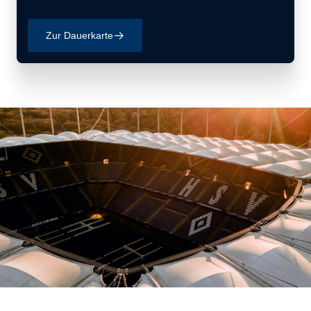
Zur Dauerkarte
􀄫