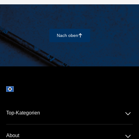
Nach oben
􀄨
􀆈
Top-Kategorien
Dauerkarten
􀆈
About